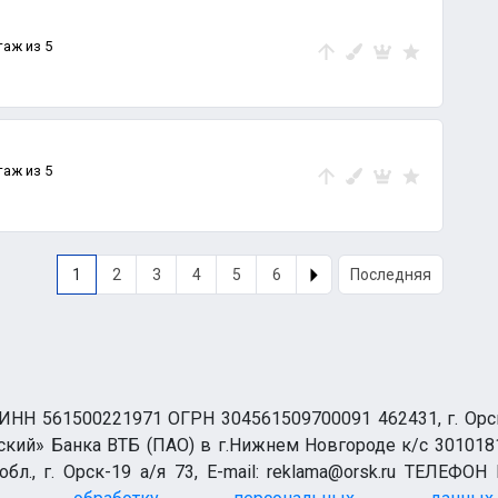
таж из 5
таж из 5
1
2
3
4
5
6
Последняя
НН 561500221971 ОГРН 304561509700091 462431, г. Орск, О
ий» Банка ВТБ (ПАО) в г.Нижнем Новгороде к/с 3010181
бл., г. Орск-19 а/я 73, E-mail: reklama@orsk.ru ТЕЛЕФОН