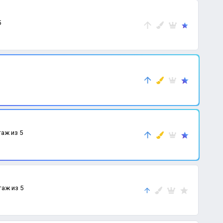
5
таж из 5
таж из 5