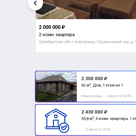
2 000 000 ₽
2-комн. квартира
 д 4
Оренбургская обл, г Новотроицк, Студенческий пер, д 
2 300 000 ₽
2
62 м
, Дом, 1 этаж из 1
Новотроицк
6 августа 22:09
2 430 000 ₽
2
55,8 м
, 3-комн. квартира, 1 э
6 августа 14:53