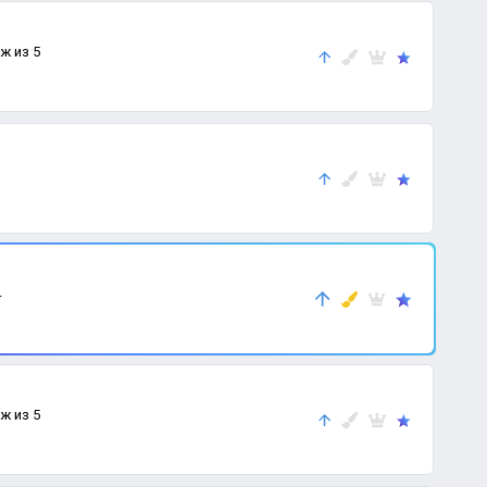
аж из 5
4
аж из 5