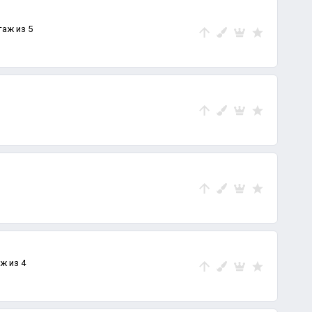
таж из 5
аж из 4