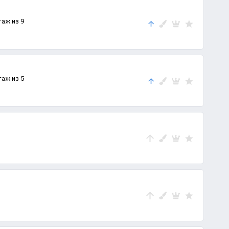
таж из 9
таж из 5