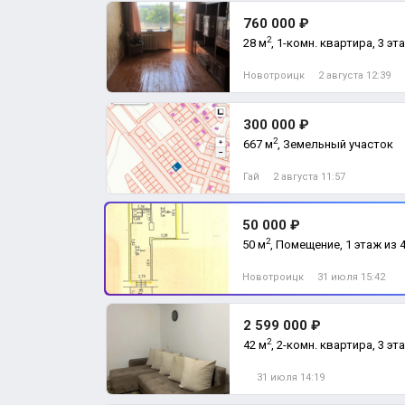
760 000 ₽
2
28 м
, 1-комн. квартира, 3 эт
Новотроицк
2 августа 12:39
300 000 ₽
2
667 м
, Земельный участок
Гай
2 августа 11:57
50 000 ₽
2
50 м
, Помещение, 1 этаж из 
Новотроицк
31 июля 15:42
2 599 000 ₽
2
42 м
, 2-комн. квартира, 3 эт
31 июля 14:19