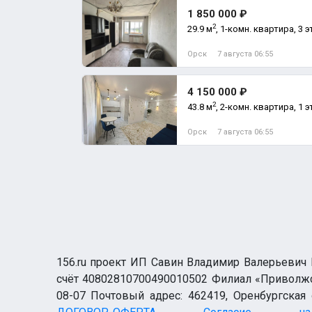
1 850 000 ₽
2
29.9 м
, 1-комн. квартира, 3 э
Орск
7 августа 06:55
4 150 000 ₽
2
43.8 м
, 2-комн. квартира, 1 э
Орск
7 августа 06:55
156.ru проект ИП Савин Владимир Валерьевич И
счёт 40802810700490010502 Филиал «Приволжск
08-07 Почтовый адрес: 462419, Оренбургская о