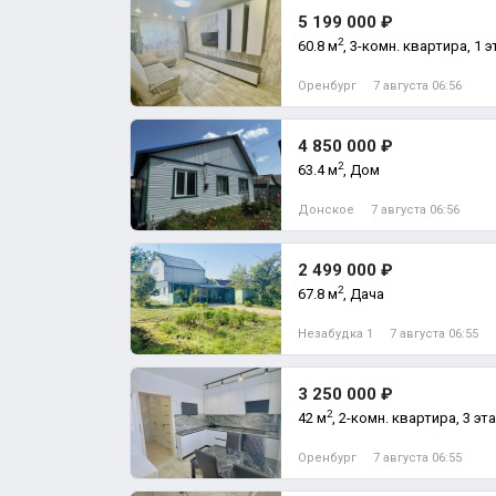
5 199 000 ₽
2
60.8 м
, 3-комн. квартира, 1 э
Оренбург
7 августа 06:56
4 850 000 ₽
2
63.4 м
, Дом
Донское
7 августа 06:56
2 499 000 ₽
2
67.8 м
, Дача
Незабудка 1
7 августа 06:55
3 250 000 ₽
2
42 м
, 2-комн. квартира, 3 эт
Оренбург
7 августа 06:55