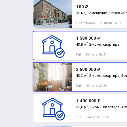
100 ₽
2
30 м
, Помещение, 1 этаж из 
Новотроицк
28 июля 23:37
1 580 000 ₽
2
43,8 м
, 2-комн. квартира
Гай
25 июля 02:31
2 600 000 ₽
2
43,2 м
, 2-комн. квартира, 5 э
Гай
15 июля 20:23
1 400 000 ₽
2
35,6 м
, 1-комн. квартира, 4 э
Гай
7 августа 08:11