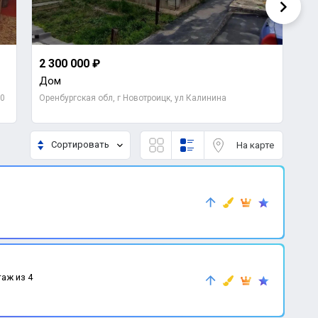
2 300 000 ₽
98
Дом
1-
10
Оренбургская обл, г Новотроицк, ул Калинина
Ор
Сортировать
На карте
таж из 4