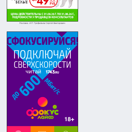
Реклама. ИП Трефильев Сергей Викторович