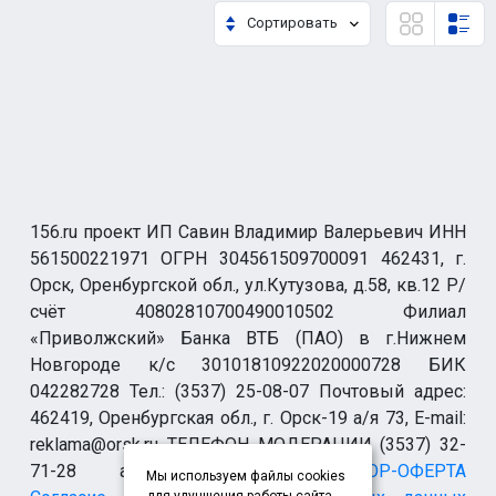
Сортировать
156.ru проект ИП Савин Владимир Валерьевич ИНН
561500221971 ОГРН 304561509700091 462431, г.
Орск, Оренбургской обл., ул.Кутузова, д.58, кв.12 Р/
счёт 40802810700490010502 Филиал
«Приволжский» Банка ВТБ (ПАО) в г.Нижнем
Новгороде к/с 30101810922020000728 БИК
042282728 Тел.: (3537) 25-08-07 Почтовый адрес:
462419, Оренбургская обл., г. Орск-19 а/я 73, E-mail:
reklama@orsk.ru ТЕЛЕФОН МОДЕРАЦИИ (3537) 32-
71-28 allsupport@orsk.ru
ДОГОВОР-ОФЕРТА
Мы используем файлы cookies