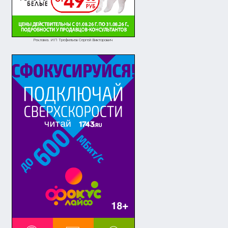
Реклама. ИП Трефильев Сергей Викторович