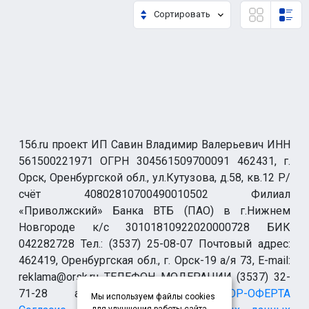
Сортировать
156.ru проект ИП Савин Владимир Валерьевич ИНН
561500221971 ОГРН 304561509700091 462431, г.
Орск, Оренбургской обл., ул.Кутузова, д.58, кв.12 Р/
счёт 40802810700490010502 Филиал
«Приволжский» Банка ВТБ (ПАО) в г.Нижнем
Новгороде к/с 30101810922020000728 БИК
042282728 Тел.: (3537) 25-08-07 Почтовый адрес:
462419, Оренбургская обл., г. Орск-19 а/я 73, E-mail:
reklama@orsk.ru ТЕЛЕФОН МОДЕРАЦИИ (3537) 32-
71-28 allsupport@orsk.ru
ДОГОВОР-ОФЕРТА
Мы используем файлы cookies