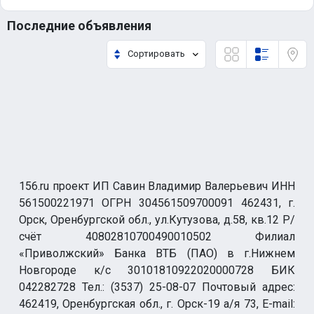
Последние объявления
Сортировать
156.ru проект ИП Савин Владимир Валерьевич ИНН
561500221971 ОГРН 304561509700091 462431, г.
Орск, Оренбургской обл., ул.Кутузова, д.58, кв.12 Р/
счёт 40802810700490010502 Филиал
«Приволжский» Банка ВТБ (ПАО) в г.Нижнем
Новгороде к/с 30101810922020000728 БИК
042282728 Тел.: (3537) 25-08-07 Почтовый адрес:
462419, Оренбургская обл., г. Орск-19 а/я 73, E-mail: