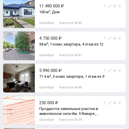
11 490 000 ₽
2
100 м
, Дом
Оренбург
9 августа 06:42
4 750 000 ₽
2
38 м
, 1-комн. квартира, 4 этаж из 12
Оренбург
9 августа 06:41
5 990 000 ₽
2
71.4 м
, 3-комн. квартира, 1 этаж из 9
Оренбург
9 августа 06:40
250 000 ₽
Продаются земельные участки в
живописном селе Им. 9 Января.,
Земельный участок
Оренбург
9 августа 06:39