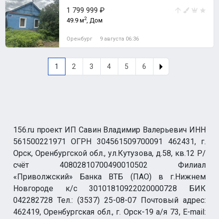
1 799 999 ₽
2
49.9 м
, Дом
Оренбург
9 августа 06:36
1
2
3
4
5
6
156.ru проект ИП Савин Владимир Валерьевич ИНН
561500221971 ОГРН 304561509700091 462431, г.
Орск, Оренбургской обл., ул.Кутузова, д.58, кв.12 Р/
счёт 40802810700490010502 Филиал
«Приволжский» Банка ВТБ (ПАО) в г.Нижнем
Новгороде к/с 30101810922020000728 БИК
042282728 Тел.: (3537) 25-08-07 Почтовый адрес:
462419, Оренбургская обл., г. Орск-19 а/я 73, E-mail: