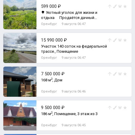
599 000 ₽
🌳 Уютный уголок для жизни и
отдыха Продаётся дачный
участок с домиком 7,8 соток в СНТ
Оренбург
9 августа 06:47
&laquo;Юж, Земельный участок
15 990 000 ₽
Участок 140 соток на федеральной
трассе., Помещение
Оренбург
9 августа 06:47
7 500 000 ₽
2
168 м
, Дом
Оренбург
9 августа 06:46
9 500 000 ₽
2
186 м
, Помещение, 3 этаж из 3
Оренбург
9 августа 06:45