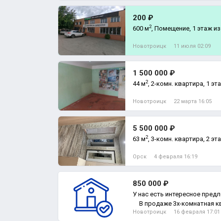
200 ₽
2
600 м
, Помещение, 1 этаж из
Новотроицк
11 июля 02:09
1 500 000 ₽
2
44 м
, 2-комн. квартира, 1 эт
Новотроицк
22 марта 16:05
5 500 000 ₽
2
63 м
, 3-комн. квартира, 2 эт
Орск
4 февраля 16:19
850 000 ₽
У нас есть интересное пред
⠀ В продаже 3х-комнатная кв
Новотроицк
16 февраля 17:01
2-комн. квартира