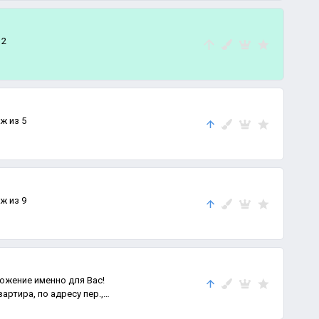
 2
аж из 5
аж из 9
ложение именно для Вас!
артира, по адресу пер.,