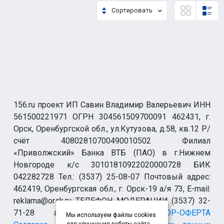
Сортировать
156.ru проект ИП Савин Владимир Валерьевич ИНН
561500221971 ОГРН 304561509700091 462431, г.
Орск, Оренбургской обл., ул.Кутузова, д.58, кв.12 Р/
счёт 40802810700490010502 Филиал
«Приволжский» Банка ВТБ (ПАО) в г.Нижнем
Новгороде к/с 30101810922020000728 БИК
042282728 Тел.: (3537) 25-08-07 Почтовый адрес:
462419, Оренбургская обл., г. Орск-19 а/я 73, E-mail:
reklama@orsk.ru ТЕЛЕФОН МОДЕРАЦИИ (3537) 32-
71-28 allsupport@orsk.ru
ДОГОВОР-ОФЕРТА
Мы используем файлы cookies