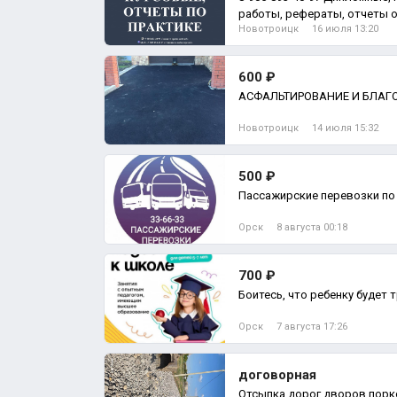
работы, рефераты, отчеты о
Новотроицк
16 июля 13:20
600 ₽
АСФАЛЬТИРОВАНИЕ И БЛАГ
Новотроицк
14 июля 15:32
500 ₽
Пассажирские перевозки по 
Орск
8 августа 00:18
700 ₽
Боитесь, что ребенку будет т
Орск
7 августа 17:26
договорная
Отсыпка дорог дворов порк