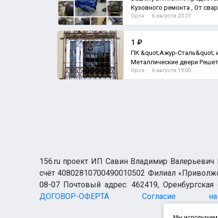
Кузовного ремонта , От свар
Орск
6 августа 23:27
покраски , от вр
1 ₽
ПК &quot;Ажур-Сталь&quot; 
Металличе
Орск
6 августа 19:00
156.ru проект ИП Савин Владимир Валерьевич И
счёт 40802810700490010502 Филиал «Приволжск
08-07 Почтовый адрес: 462419, Оренбургская о
ДОГОВОР-ОФЕРТА
Согласие н
Мы используем 