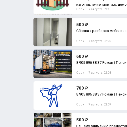
изготовление, монтаж, демо
Орск
7 августа 09:15
500 ₽
Сборка / разборка мебели 
Орск
7 августа 02:09
600 ₽
8 905 896 38 37 Роман ( Пенс
Орск
7 августа 02:08
700 ₽
8 905 896 38 37 Роман ( Пенс
Орск
7 августа 02:07
500 ₽
Вашему вниманию предостав