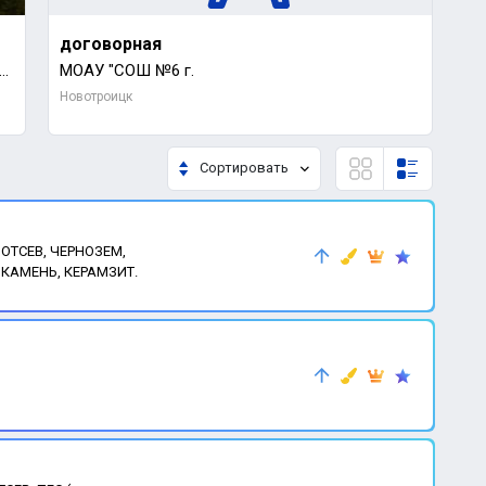
договорная
1 
оездки за город, трансфер до аэропорта,свадьбы,праздники,море) Чистый не прокуренный сало
МОАУ "СОШ №6 г.
Новотроицк
Но
Сортировать
 ОТСЕВ, ЧЕРНОЗЕМ,
 КАМЕНЬ, КЕРАМЗИТ.