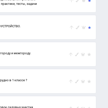
 практике, тесты, задачи
ОУСТРОЙСТВО.
городу и межгороду.
рудно в 1 классе ?
овок,садовых участки