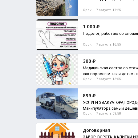
Орск
7 августа 17:25
1 000 ₽
Подолог, работаю со сложн
Орск
7 августа 16:55
300 ₽
Медицинская сестра со ста
как взрослым так и детям л
Орск
7 августа 13:55
капельницы
899 ₽
УСЛУГИ ЭВАКУАТОРА,ГОРО
Манипулятора самый дешёв
Орск
7 августа 09:58
сложность работы поможе
договорная
ЗАБОР, ВОРОТА, КАЛИТКИ И