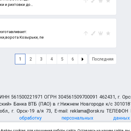
ки и рихтовки до
изготавливает:
ские двери Решетки,ворота Козырьки, пе
1
2
3
4
5
6
Последняя
НН 561500221971 ОГРН 304561509700091 462431, г. Орск, О
ий» Банка ВТБ (ПАО) в г.Нижнем Новгороде к/с 3010181
бл., г. Орск-19 а/я 73, E-mail: reklama@orsk.ru ТЕЛЕФОН
а обработку персональных данных
файлы cookies для улучшения работы сайта. Оставаясь на нашем сайте, вы