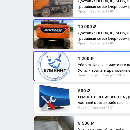
Доставка ПЕСОК, ЩЕБЕНЬ, ОТ
гравийная смесь),чернозем 
Орск
8 августа 17:06
Перегной
10 000 ₽
Доставка ПЕСОК, ЩЕБЕНЬ, ОТ
гравийная смесь),чернозем 
Орск
8 августа 17:06
Перегной
1 200 ₽
Уборка- Клининг: чистота и
Устали тратить драгоценные 
Новотроицк
7 августа 23:37
Ком
500 ₽
РЕМОНТ ТЕЛЕВИЗОРОВ НА ДО
частный мастер работаю на 
Орск
4 августа 11:01
разы ниж
8 500 ₽
Устали от своей старой ван