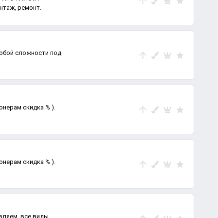
нтаж, ремонт.
любой сложности под
ионерам скидка % ).
ионерам скидка % ).
ляем, все виды