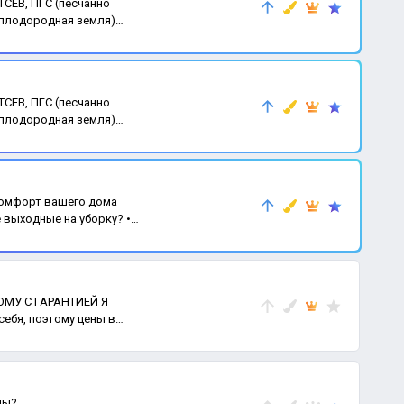
СЕВ, ПГС (песчанно
(плодородная земля)
СЕВ, ПГС (песчанно
(плодородная земля)
 комфорт вашего дома
выходные на уборку? •
МУ С ГАРАНТИЕЙ Я
себя, поэтому цены в
ны?