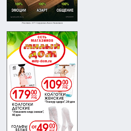
200 ₽
договорна
Уборка- Клининг: чистота и комфорт вашего дома Устали тратить драгоценные выходные на уборку? • Ком
Реклама. ИП Сидорова Анна Ивановна
вотроицк
Новотроицк