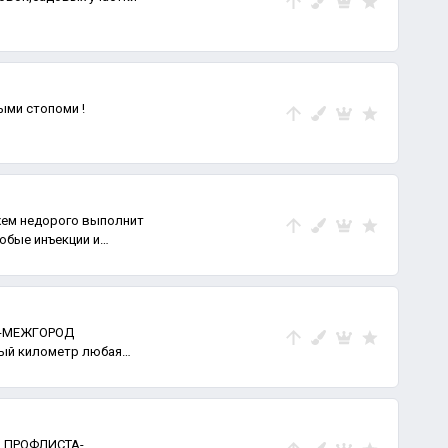
ыми стопоми !
жем недорого выполнит
юбые инъекции и
Д-МЕЖГОРОД
ый километр любая
м
З ПРОФЛИСТА-