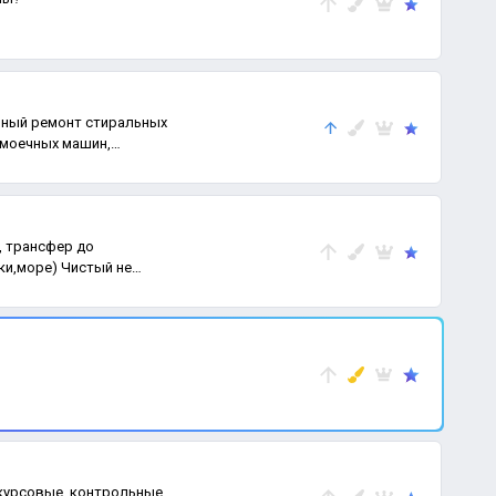
ьный ремонт стиральных
омоечных машин,
, трансфер до
ки,море) Чистый не
 курсовые, контрольные