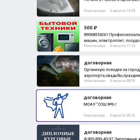
Новотроицк
6 августа 15:53
500 ₽
89068354261 Профессионал
машин, электроплит, посуд
Новотроицк
6 августа 11:14
водонагреват
договорная
Организую поездки за город
аэропорта,свадьбы,праздни
Новотроицк
6 августа 08:29
прокуренный сало
договорная
МОАУ "СОШ №6 г.
Новотроицк
4 августа 20:16
договорная
8-905-893-40-97 Дипломные,