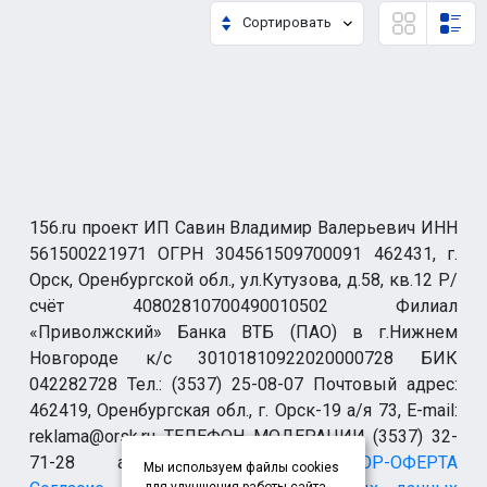
Сортировать
156.ru проект ИП Савин Владимир Валерьевич ИНН
561500221971 ОГРН 304561509700091 462431, г.
Орск, Оренбургской обл., ул.Кутузова, д.58, кв.12 Р/
счёт 40802810700490010502 Филиал
«Приволжский» Банка ВТБ (ПАО) в г.Нижнем
Новгороде к/с 30101810922020000728 БИК
042282728 Тел.: (3537) 25-08-07 Почтовый адрес:
462419, Оренбургская обл., г. Орск-19 а/я 73, E-mail:
reklama@orsk.ru ТЕЛЕФОН МОДЕРАЦИИ (3537) 32-
71-28 allsupport@orsk.ru
ДОГОВОР-ОФЕРТА
Мы используем файлы cookies