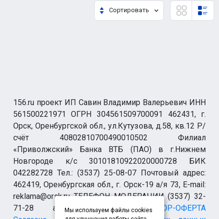
Сортировать
156.ru проект ИП Савин Владимир Валерьевич ИНН
561500221971 ОГРН 304561509700091 462431, г.
Орск, Оренбургской обл., ул.Кутузова, д.58, кв.12 Р/
счёт 40802810700490010502 Филиал
«Приволжский» Банка ВТБ (ПАО) в г.Нижнем
Новгороде к/с 30101810922020000728 БИК
042282728 Тел.: (3537) 25-08-07 Почтовый адрес:
462419, Оренбургская обл., г. Орск-19 а/я 73, E-mail:
reklama@orsk.ru ТЕЛЕФОН МОДЕРАЦИИ (3537) 32-
71-28 allsupport@orsk.ru
ДОГОВОР-ОФЕРТА
Мы используем файлы cookies