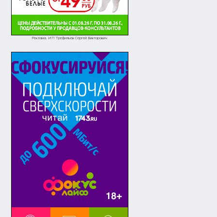
Реклама. ИП Трефильев Сергей Викторович