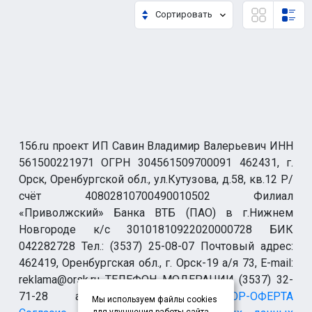
Сортировать
156.ru проект ИП Савин Владимир Валерьевич ИНН
561500221971 ОГРН 304561509700091 462431, г.
Орск, Оренбургской обл., ул.Кутузова, д.58, кв.12 Р/
счёт 40802810700490010502 Филиал
«Приволжский» Банка ВТБ (ПАО) в г.Нижнем
Новгороде к/с 30101810922020000728 БИК
042282728 Тел.: (3537) 25-08-07 Почтовый адрес:
462419, Оренбургская обл., г. Орск-19 а/я 73, E-mail:
reklama@orsk.ru ТЕЛЕФОН МОДЕРАЦИИ (3537) 32-
71-28 allsupport@orsk.ru
ДОГОВОР-ОФЕРТА
Мы используем файлы cookies