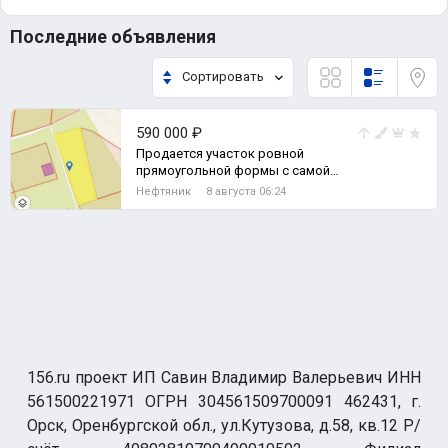
Последние объявления
Сортировать
590 000 ₽
Продается участок ровной
прямоугольной формы с самой
выгодной локацией всего мкр
Нефтяник
8 августа 06:24
Берды., Земельный участок
156.ru проект ИП Савин Владимир Валерьевич ИНН
561500221971 ОГРН 304561509700091 462431, г.
Орск, Оренбургской обл., ул.Кутузова, д.58, кв.12 Р/