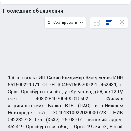
Последние объявления
Сортировать
156.ru проект ИП Савин Владимир Валерьевич ИНН
561500221971 ОГРН 304561509700091 462431, г.
Орск, Оренбургской обл., ул.Кутузова, д.58, кв.12 Р/
счёт 40802810700490010502 Филиал
«Приволжский» Банка ВТБ (ПАО) в г.Нижнем
Новгороде к/с 30101810922020000728 БИК
042282728 Тел.: (3537) 25-08-07 Почтовый адрес:
462419, Оренбургская обл., г. Орск-19 а/я 73, E-mail: