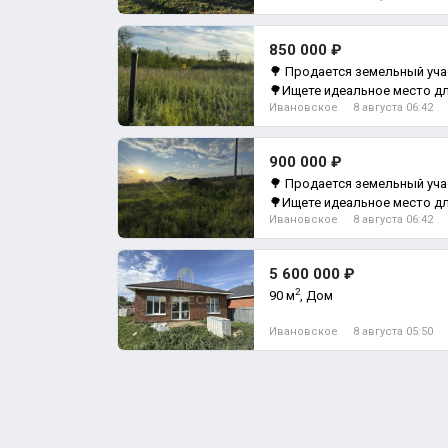
850 000 ₽
🌳 Продается земельный уча
🌳Ищете идеальное место дл
Ивановское
8 августа 06:42
Земельный участок
900 000 ₽
🌳 Продается земельный уча
🌳Ищете идеальное место дл
Ивановское
8 августа 06:42
Земельный участок
5 600 000 ₽
2
90 м
, Дом
Ивановское
8 августа 05:50