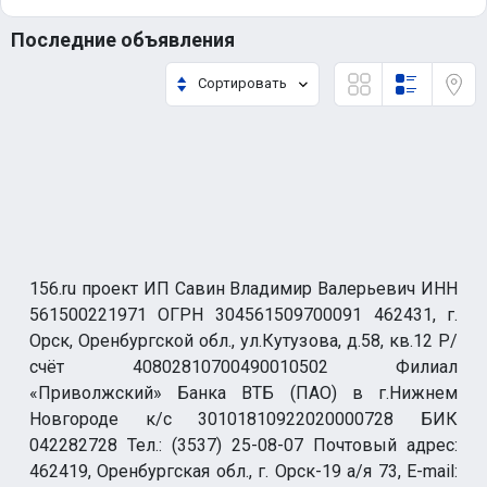
Последние объявления
Сортировать
156.ru проект ИП Савин Владимир Валерьевич ИНН
561500221971 ОГРН 304561509700091 462431, г.
Орск, Оренбургской обл., ул.Кутузова, д.58, кв.12 Р/
счёт 40802810700490010502 Филиал
«Приволжский» Банка ВТБ (ПАО) в г.Нижнем
Новгороде к/с 30101810922020000728 БИК
042282728 Тел.: (3537) 25-08-07 Почтовый адрес:
462419, Оренбургская обл., г. Орск-19 а/я 73, E-mail: