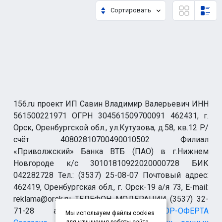
Сортировать
156.ru проект ИП Савин Владимир Валерьевич ИНН
561500221971 ОГРН 304561509700091 462431, г.
Орск, Оренбургской обл., ул.Кутузова, д.58, кв.12 Р/
счёт 40802810700490010502 Филиал
«Приволжский» Банка ВТБ (ПАО) в г.Нижнем
Новгороде к/с 30101810922020000728 БИК
042282728 Тел.: (3537) 25-08-07 Почтовый адрес:
462419, Оренбургская обл., г. Орск-19 а/я 73, E-mail:
reklama@orsk.ru ТЕЛЕФОН МОДЕРАЦИИ (3537) 32-
71-28 allsupport@orsk.ru
ДОГОВОР-ОФЕРТА
Мы используем файлы cookies