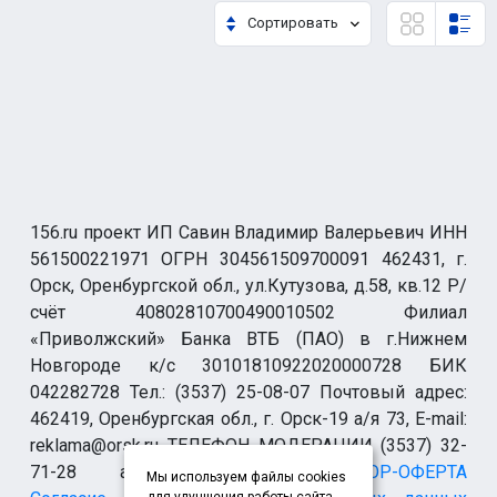
Сортировать
156.ru проект ИП Савин Владимир Валерьевич ИНН
561500221971 ОГРН 304561509700091 462431, г.
Орск, Оренбургской обл., ул.Кутузова, д.58, кв.12 Р/
счёт 40802810700490010502 Филиал
«Приволжский» Банка ВТБ (ПАО) в г.Нижнем
Новгороде к/с 30101810922020000728 БИК
042282728 Тел.: (3537) 25-08-07 Почтовый адрес:
462419, Оренбургская обл., г. Орск-19 а/я 73, E-mail:
reklama@orsk.ru ТЕЛЕФОН МОДЕРАЦИИ (3537) 32-
71-28 allsupport@orsk.ru
ДОГОВОР-ОФЕРТА
Мы используем файлы cookies