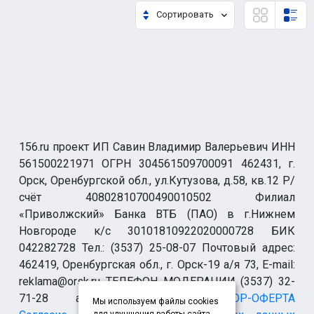
Сортировать
156.ru проект ИП Савин Владимир Валерьевич ИНН
561500221971 ОГРН 304561509700091 462431, г.
Орск, Оренбургской обл., ул.Кутузова, д.58, кв.12 Р/
счёт 40802810700490010502 Филиал
«Приволжский» Банка ВТБ (ПАО) в г.Нижнем
Новгороде к/с 30101810922020000728 БИК
042282728 Тел.: (3537) 25-08-07 Почтовый адрес:
462419, Оренбургская обл., г. Орск-19 а/я 73, E-mail:
reklama@orsk.ru ТЕЛЕФОН МОДЕРАЦИИ (3537) 32-
71-28 allsupport@orsk.ru
ДОГОВОР-ОФЕРТА
Мы используем файлы cookies