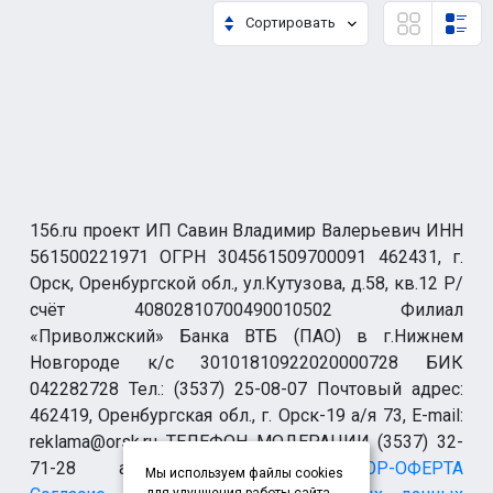
Сортировать
156.ru проект ИП Савин Владимир Валерьевич ИНН
561500221971 ОГРН 304561509700091 462431, г.
Орск, Оренбургской обл., ул.Кутузова, д.58, кв.12 Р/
счёт 40802810700490010502 Филиал
«Приволжский» Банка ВТБ (ПАО) в г.Нижнем
Новгороде к/с 30101810922020000728 БИК
042282728 Тел.: (3537) 25-08-07 Почтовый адрес:
462419, Оренбургская обл., г. Орск-19 а/я 73, E-mail:
reklama@orsk.ru ТЕЛЕФОН МОДЕРАЦИИ (3537) 32-
71-28 allsupport@orsk.ru
ДОГОВОР-ОФЕРТА
Мы используем файлы cookies