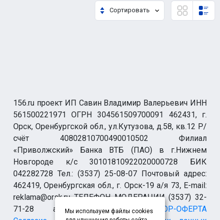
Сортировать
156.ru проект ИП Савин Владимир Валерьевич ИНН
561500221971 ОГРН 304561509700091 462431, г.
Орск, Оренбургской обл., ул.Кутузова, д.58, кв.12 Р/
счёт 40802810700490010502 Филиал
«Приволжский» Банка ВТБ (ПАО) в г.Нижнем
Новгороде к/с 30101810922020000728 БИК
042282728 Тел.: (3537) 25-08-07 Почтовый адрес:
462419, Оренбургская обл., г. Орск-19 а/я 73, E-mail:
reklama@orsk.ru ТЕЛЕФОН МОДЕРАЦИИ (3537) 32-
71-28 allsupport@orsk.ru
ДОГОВОР-ОФЕРТА
Мы используем файлы cookies