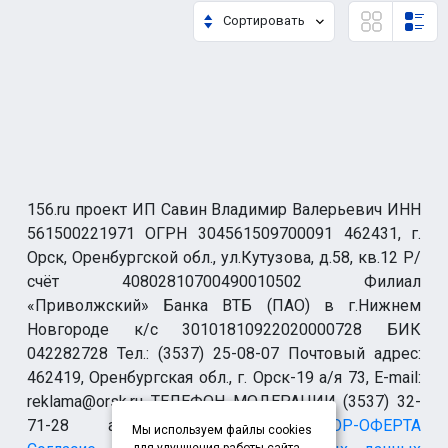
Сортировать
156.ru проект ИП Савин Владимир Валерьевич ИНН
561500221971 ОГРН 304561509700091 462431, г.
Орск, Оренбургской обл., ул.Кутузова, д.58, кв.12 Р/
счёт 40802810700490010502 Филиал
«Приволжский» Банка ВТБ (ПАО) в г.Нижнем
Новгороде к/с 30101810922020000728 БИК
042282728 Тел.: (3537) 25-08-07 Почтовый адрес:
462419, Оренбургская обл., г. Орск-19 а/я 73, E-mail:
reklama@orsk.ru ТЕЛЕФОН МОДЕРАЦИИ (3537) 32-
71-28 allsupport@orsk.ru
ДОГОВОР-ОФЕРТА
Мы используем файлы cookies