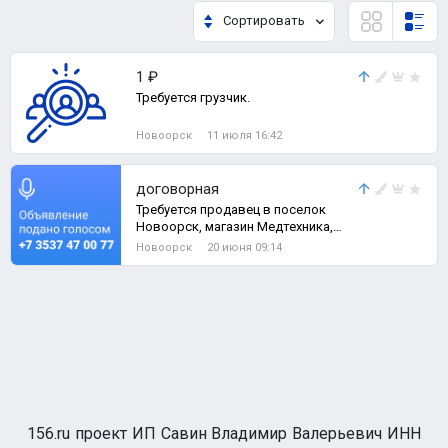
Сортировать
1 ₽
Требуется грузчик.
Новоорск
11 июля 16:42
договорная
Требуется продавец в поселок
Новоорск, магазин Медтехника,
медицинское образование
Новоорск
20 июня 09:14
приветствуется, в
156.ru проект ИП Савин Владимир Валерьевич ИНН