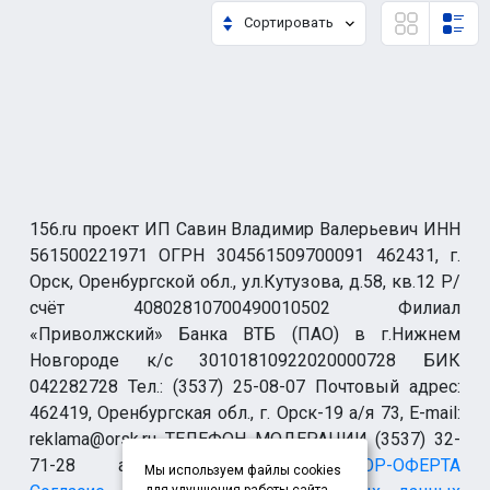
Сортировать
156.ru проект ИП Савин Владимир Валерьевич ИНН
561500221971 ОГРН 304561509700091 462431, г.
Орск, Оренбургской обл., ул.Кутузова, д.58, кв.12 Р/
счёт 40802810700490010502 Филиал
«Приволжский» Банка ВТБ (ПАО) в г.Нижнем
Новгороде к/с 30101810922020000728 БИК
042282728 Тел.: (3537) 25-08-07 Почтовый адрес:
462419, Оренбургская обл., г. Орск-19 а/я 73, E-mail:
reklama@orsk.ru ТЕЛЕФОН МОДЕРАЦИИ (3537) 32-
71-28 allsupport@orsk.ru
ДОГОВОР-ОФЕРТА
Мы используем файлы cookies