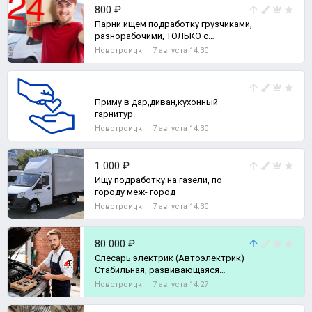
800 ₽
Парни ищем подработку грузчиками,
разнорабочими, ТОЛЬКО с
почасовой оплатой
Новотроицк
7 августа 14:30
Приму в дар,диван,кухонный
гарнитур.
Новотроицк
7 августа 14:30
1 000 ₽
Ищу подработку на газели, по
городу меж- город
Новотроицк
7 августа 14:30
80 000 ₽
Слесарь электрик (Автоэлектрик)
Стабильная, развивающаяся
компания АНСЕР, специализируется
Новотроицк
7 августа 14:27
в облас