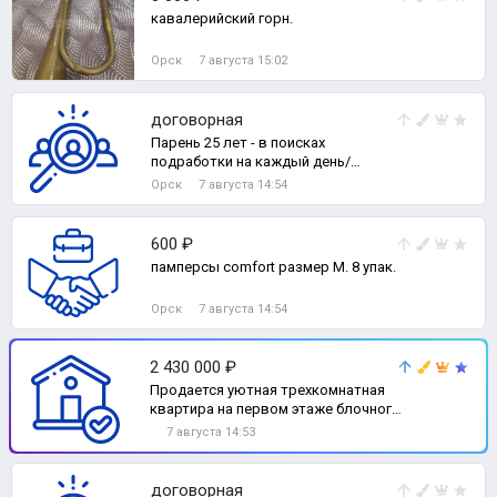
кавалерийский горн.
Орск
7 августа 15:02
договорная
Парень 25 лет - в поисках
подработки на каждый день/
монолит/монтаж/демонтаж можно
Орск
7 августа 14:54
и другие сферы дея
600 ₽
памперсы comfort размер М. 8 упак.
Орск
7 августа 14:54
2 430 000 ₽
Продается уютная трехкомнатная
квартира на первом этаже блочного
дома, построенного в 1964 году., 3-
7 августа 14:53
комн. квартира
договорная