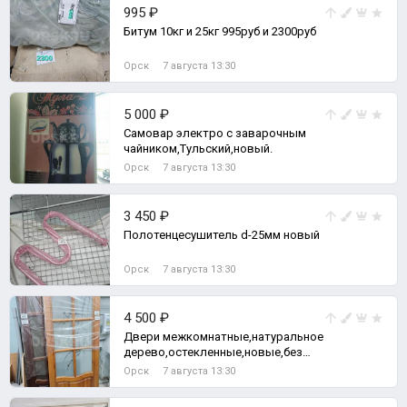
995 ₽
Битум 10кг и 25кг 995руб и 2300руб
Орск
7 августа 13:30
5 000 ₽
Самовар электро с заварочным
чайником,Тульский,новый.
Орск
7 августа 13:30
3 450 ₽
Полотенцесушитель d-25мм новый
Орск
7 августа 13:30
4 500 ₽
Двери межкомнатные,натуральное
дерево,остекленные,новые,без
короба,80смх2м Цена за 1шт.
Орск
7 августа 13:30