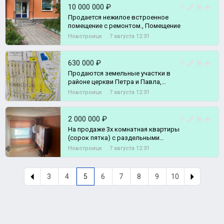
10 000 000 ₽
Продается нежилое встроенное
помещение с ремонтом., Помещение
Новотроицк
7 августа 12:31
630 000 ₽
Продаются земельные участки в
районе церкви Петра и Павла,
площадь участок составляет 10
Новотроицк
7 августа 12:31
соток., Земельный участок
2 000 000 ₽
На продаже 3х комнатная квартиры
(сорок пятка) с раздельными
ходами., 3-комн. квартира
Новотроицк
7 августа 12:31
3
4
5
6
7
8
9
10