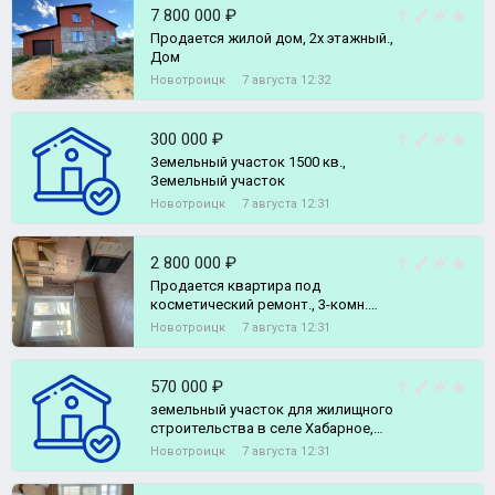
7 800 000 ₽
Продается жилой дом, 2х этажный.,
Дом
Новотроицк
7 августа 12:32
300 000 ₽
Земельный участок 1500 кв.,
Земельный участок
Новотроицк
7 августа 12:31
2 800 000 ₽
Продается квартира под
косметический ремонт., 3-комн.
квартира
Новотроицк
7 августа 12:31
570 000 ₽
земельный участок для жилищного
строительства в селе Хабарное,
Земельный участок
Новотроицк
7 августа 12:31