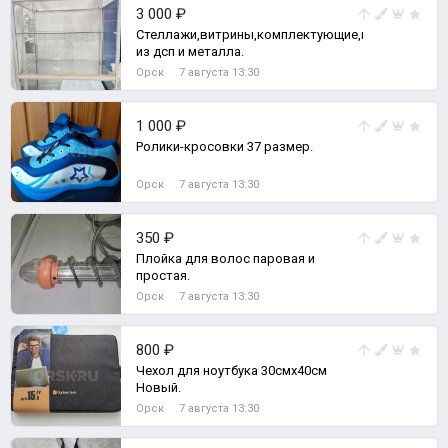
3 000 ₽
Стеллажи,витрины,комплектующие,полки,тумбы
из дсп и металла.
Орск
7 августа 13:30
1 000 ₽
Ролики-кросовки 37 размер.
Орск
7 августа 13:30
350 ₽
Плойка для волос паровая и
простая.
Орск
7 августа 13:30
800 ₽
Чехол для ноутбука 30смх40см
Новый.
Орск
7 августа 13:30