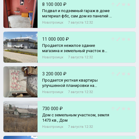
8 100 000 ₽
Подвал и подземный гараж в доме
материал фбс, сам дом из панелей и
шлакоблока, перекрытия - плиты, к,
Новотроицк
7 августа 12:32
Дом
11 000 000 ₽
Продается нежилое здание
магазина и земельный участок в
собственности (Центр города).,
Новотроицк
7 августа 12:32
Земельный участок
3 200 000 ₽
Продается уютная квартиры
улучшенной планировки на
высоком 1 этаже., 3-комн. квартира
Новотроицк
7 августа 12:32
730 000 ₽
Дом с земельным участком, земля
1473 кв., Дом
Новотроицк
7 августа 12:32