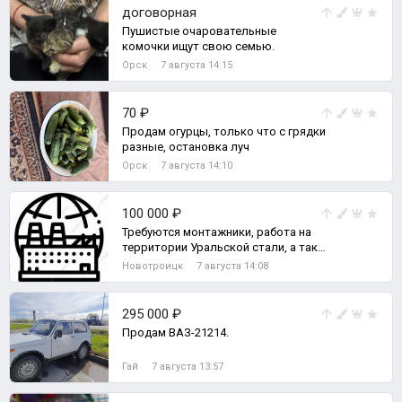
договорная
Пушистые очаровательные
комочки ищут свою семью.
Орск
7 августа 14:15
70 ₽
Продам огурцы, только что с грядки
разные, остановка луч
Орск
7 августа 14:10
100 000 ₽
Требуются монтажники, работа на
территории Уральской стали, а так
же вахтой.
Новотроицк
7 августа 14:08
295 000 ₽
Продам ВАЗ-21214.
Гай
7 августа 13:57