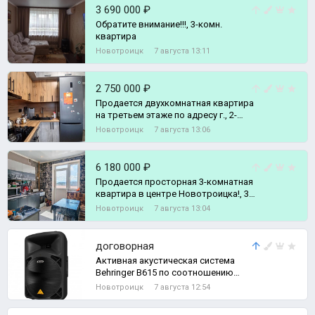
3 690 000 ₽
Обратите внимание!!!, 3-комн.
квартира
Новотроицк
7 августа 13:11
2 750 000 ₽
Продается двухкомнатная квартира
на третьем этаже по адресу г., 2-
комн. квартира
Новотроицк
7 августа 13:06
6 180 000 ₽
Продается просторная 3-комнатная
квартира в центре Новотроицка!, 3-
комн. квартира
Новотроицк
7 августа 13:04
договорная
Активная акустическая система
Behringer B615 по соотношению
мощность/вес превосходит другое
Новотроицк
7 августа 12:54
аналогич