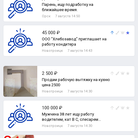
Парень, ищу подработку на
ближайшее время.
Орск
7 августа 14:50
45 000 ₽
ООО "Хлебозавод" приглашает на
работу кондитера
Новотроицк
7 августа 14:43
2 500 ₽
Продам рабочую вытяжку на кухню
цена 2500
Новотроицк
7 августа 14:30
100 000 ₽
Мужчина 38 лет ищу работу
водителем, кат В С, слесарем
ремонтником 5 р, стропальщик,
Новотроицк
7 августа 14:30