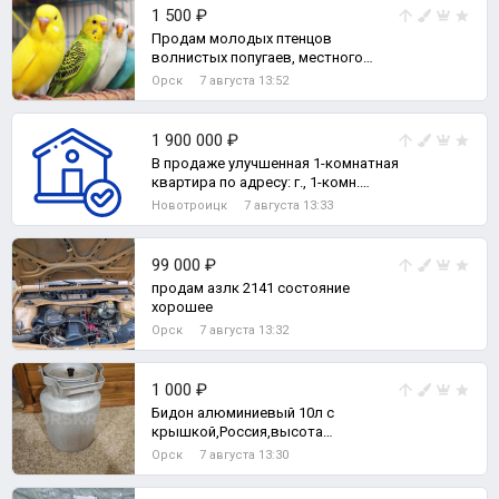
1 500 ₽
Продам молодых птенцов
волнистых попугаев, местного
разведения.
Орск
7 августа 13:52
1 900 000 ₽
В продаже улучшенная 1-комнатная
квартира по адресу: г., 1-комн.
квартира
Новотроицк
7 августа 13:33
99 000 ₽
продам азлк 2141 состояние
хорошее
Орск
7 августа 13:32
1 000 ₽
Бидон алюминиевый 10л с
крышкой,Россия,высота
32см,диаметр 22см,горло
Орск
7 августа 13:30
17см,толщина 5мм.