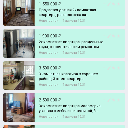
1 550 000 ₽
Продается уютная 2х комнатная
квартира, расположена на
комфортном этаже., 2-комн.
Новотроицк
7 августа 12:31
квартира
1 900 000 ₽
2х комнатная квартира, раздельные
ходы, с косметическим ремонтом
или обмен на 1 комнатную район
Новотроицк
7 августа 12:31
Ново, 2-комн. квартира
3 500 000 ₽
3 комнатная квартира в хорошем
районе, 3-комн. квартира
Новотроицк
7 августа 12:31
2 500 000 ₽
3х комнатная квартира маломерка
угловая с мебелью и техникой, 3-
комн. квартира
Новотроицк
7 августа 12:31