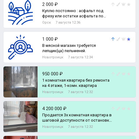
2 000 ₽
Куплю постоянно : асфальт под
фрезу или остатки асфальта по
2000рубл.
Орск
7 августа 12:36
1 000 ₽
В мясной магазин требуется
лепщик(ца) пельменей.
Новотроицк
7 августа 12:34
950 000 ₽
1 комнатная квартира без ремонта
на 4 этаже, 1-комн. квартира
Новотроицк
7 августа 12:32
4 200 000 ₽
Продается 3х комнатная квартира в
шаговой доступности от остановки
и магазинов., 3-комн. квартира
Новотроицк
7 августа 12:32