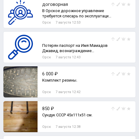
договорная
В Орское дорожное управление
требуется слесарь по эксплуатации
и ремонту газового оборудования.
Орск
7 августа 12:53
Потерян паспорт на Имя Мамадов
Джавид, вознаграждение
гарантирую.
Орск
7 августа 12:43
6 000 ₽
Комплект резины.
Орск
7 августа 12:42
850 ₽
Сундук СССР 45х111х51 см.
Орск
7 августа 12:38