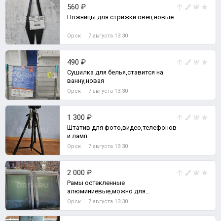
560 ₽
Ножницы для стрижки овец новые
Орск
7 августа 13:30
490 ₽
Сушилка для белья,ставится на
ванну,новая
Орск
7 августа 13:30
1 300 ₽
Штатив для фото,видео,телефонов
и ламп.
Орск
7 августа 13:30
2 000 ₽
Рамы остекленные
алюминиевые,можно для
изготовления теплицы. 170смх80см
Орск
7 августа 13:30
Цена за 1шт