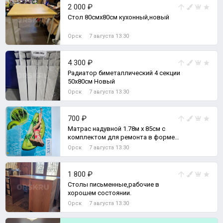
2 000 ₽
Стол 80смх80см кухонный,новый
Орск
7 августа 13:30
4 300 ₽
Радиатор биметаллический 4 секции
50х80см Новый
Орск
7 августа 13:30
700 ₽
Матрас надувной 1.78м х 85см с
комплектом для ремонта в форме
КИВИ.
Орск
7 августа 13:30
1 800 ₽
Столы письменные,рабочие в
хорошем состоянии.
Орск
7 августа 13:30