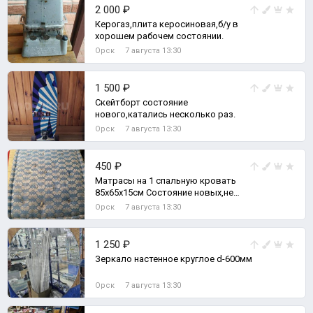
2 000 ₽
Керогаз,плита керосиновая,б/у в
хорошем рабочем состоянии.
Орск
7 августа 13:30
1 500 ₽
Скейтборт состояние
нового,катались несколько раз.
Орск
7 августа 13:30
450 ₽
Матрасы на 1 спальную кровать
85х65х15см Состояние новых,не
использовались.
Орск
7 августа 13:30
1 250 ₽
Зеркало настенное круглое d-600мм
Орск
7 августа 13:30