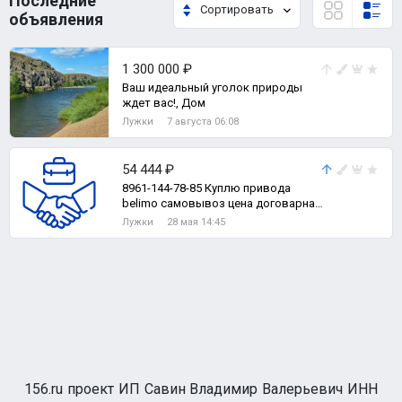
Последние
Сортировать
объявления
1 300 000 ₽
Ваш идеальный уголок природы
ждет вас!, Дом
Лужки
7 августа 06:08
54 444 ₽
8961-144-78-85 Куплю привода
belimo самовывоз цена договарная
КУПЛЮ ПРИВОДА BELIMO БЕЛИМО
Лужки
28 мая 14:45
НОВЫЕ И Б/
156.ru проект ИП Савин Владимир Валерьевич ИНН