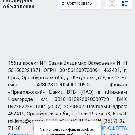
Последние
Сортировать
объявления
156.ru проект ИП Савин Владимир Валерьевич ИНН
561500221971 ОГРН 304561509700091 462431, г.
Орск, Оренбургской обл., ул.Кутузова, д.58, кв.12 Р/
счёт 40802810700490010502 Филиал
«Приволжский» Банка ВТБ (ПАО) в г.Нижнем
Новгороде к/с 30101810922020000728 БИК
042282728 Тел.: (3537) 25-08-07 Почтовый адрес:
462419, Оренбургская обл., г. Орск-19 а/я 73, E-mail:
reklama@orsk.ru ТЕЛЕФОН МОДЕРАЦИИ (3537) 32-
71-28 allsupport@orsk.ru
ДОГОВОР-ОФЕРТА
Мы используем файлы cookies