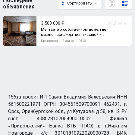
Последние
Сортировать
объявления
3 500 000 ₽
Мечтаете о собственном доме, где
можно наслаждаться тишиной и
природой, но при этом иметь все
Крыловка
7 августа 06:36
необхо, Дом
156.ru проект ИП Савин Владимир Валерьевич ИНН
561500221971 ОГРН 304561509700091 462431, г.
Орск, Оренбургской обл., ул.Кутузова, д.58, кв.12 Р/
счёт 40802810700490010502 Филиал
«Приволжский» Банка ВТБ (ПАО) в г.Нижнем
Новгороде к/с 30101810922020000728 БИК