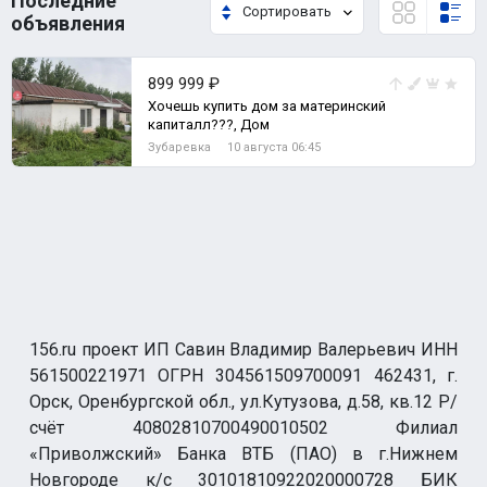
Последние
Сортировать
объявления
899 999 ₽
Хочешь купить дом за материнский
капиталл???, Дом
Зубаревка
10 августа 06:45
156.ru проект ИП Савин Владимир Валерьевич ИНН
561500221971 ОГРН 304561509700091 462431, г.
Орск, Оренбургской обл., ул.Кутузова, д.58, кв.12 Р/
счёт 40802810700490010502 Филиал
«Приволжский» Банка ВТБ (ПАО) в г.Нижнем
Новгороде к/с 30101810922020000728 БИК