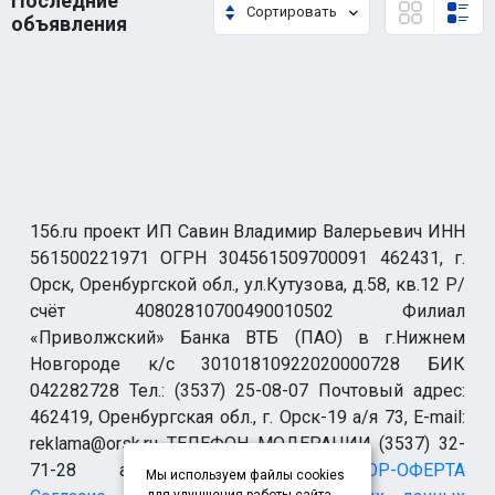
Последние
Сортировать
объявления
156.ru проект ИП Савин Владимир Валерьевич ИНН
561500221971 ОГРН 304561509700091 462431, г.
Орск, Оренбургской обл., ул.Кутузова, д.58, кв.12 Р/
счёт 40802810700490010502 Филиал
«Приволжский» Банка ВТБ (ПАО) в г.Нижнем
Новгороде к/с 30101810922020000728 БИК
042282728 Тел.: (3537) 25-08-07 Почтовый адрес:
462419, Оренбургская обл., г. Орск-19 а/я 73, E-mail:
reklama@orsk.ru ТЕЛЕФОН МОДЕРАЦИИ (3537) 32-
71-28 allsupport@orsk.ru
ДОГОВОР-ОФЕРТА
Мы используем файлы cookies