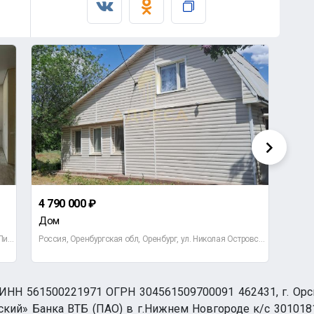
4 790 000 ₽
2 69
Дом
1-ко
Россия, Оренбургская обл, Оренбург, Ростоши -1, ул. 3-я Линия,
Россия, Оренбургская обл, Оренбург, ул. Николая Островского,дом
Росси
НН 561500221971 ОГРН 304561509700091 462431, г. Орск, О
ий» Банка ВТБ (ПАО) в г.Нижнем Новгороде к/с 3010181