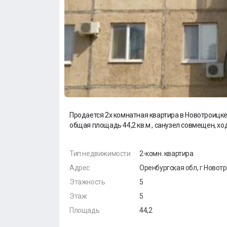
Продается 2х комнатная квартира в Новотроицке 
общая площадь 44,2 кв.м , санузел совмещен, хо
Тип недвижимости
2-комн. квартира
Адрес
Оренбургская обл, г Новотр
Этажность
5
Этаж
5
Площадь
44,2