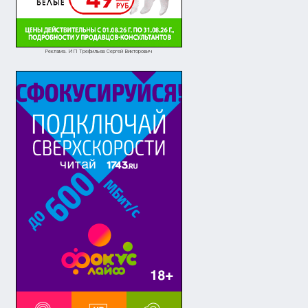
Реклама. ИП Трефильев Сергей Викторович