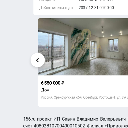
Действительно до
2037-12-31 00:00:00
6 550 000 ₽
Дом
. Беляевская,16
156.ru проект ИП Савин Владимир Валерьевич И
счёт 40802810700490010502 Филиал «Приволжск