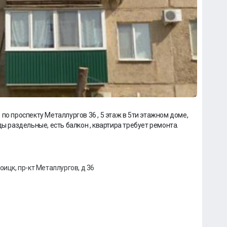
по проспекту Металлургов 36 , 5 этаж в 5ти этажном доме,
ды раздельные, есть балкон , квартира требует ремонта.
оицк, пр-кт Металлургов, д 36