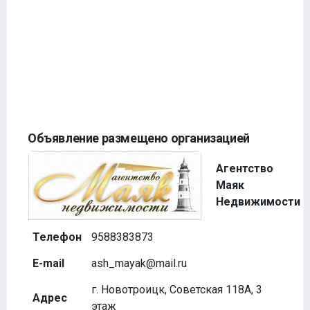
Объявление размещено организацией
Агентство
Маяк
Недвижимости
Телефон
9588383873
E-mail
ash_mayak@mail.ru
г. Новотроицк, Советская 118А, 3
Адрес
этаж