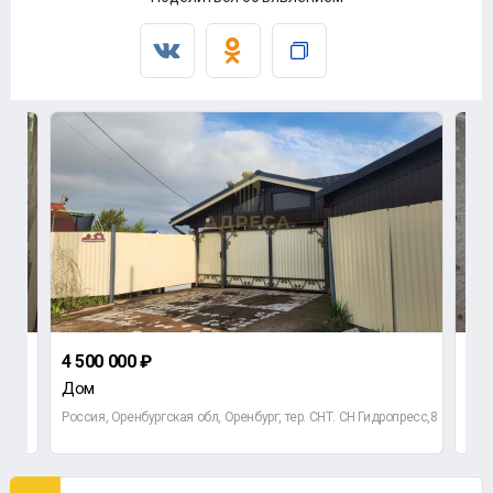
4 500 000 ₽
2 8
Дом
1-к
Россия, Оренбургская обл, Оренбург, тер. СНТ. СН Гидропресс,8
Росс