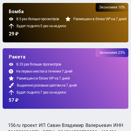
Экономия 10%
Бомба
В 5 раз больше просмотров
Размещено в блоке VIP на 7 дней
Будет поднято 5 раз за неделю
29 ₽
Экономия 25%
Ракета
В 20 раз больше просмотров
На первых местах в течении 7 дней
Размещено в блоке VIP на 7 дней
Выделено розовым цветом на 7 дней
Будет поднято 7 раз за неделю
57 ₽
156.ru проект ИП Савин Владимир Валерьевич ИНН