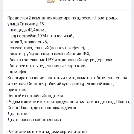
Продается 2-комнатная квартира по адресу: г.Новотроицк,
улица Ситкина д.15
- площадь 43,4 кв.м.;
- год постройки 1974 г., панельный ;
- этаж 3, этажность 5;
- санузел раздельный (ванная в кафеле);
- окна и трубы, канализационный стояк ПВХ;
- балкон остекление ПВХ и отделанный внутри деревом ;
- батареи все выведены новые с кранами;
- домофон.
Квартира позволяет заехать и жить, сама по себе очень теплая
и светлая. Остается рабочий кух.гарнитур, угловой шкаф,
прихожая.
Чистый и спокойный подъезд.
Рядом с домом имеются продуктовые магазины, дет.сад, Школа,
Спорт Школа, дет.площадка и другое.
Долгов нет.
Два взрослых собственника.
Работаем со всеми видами сертификатов!