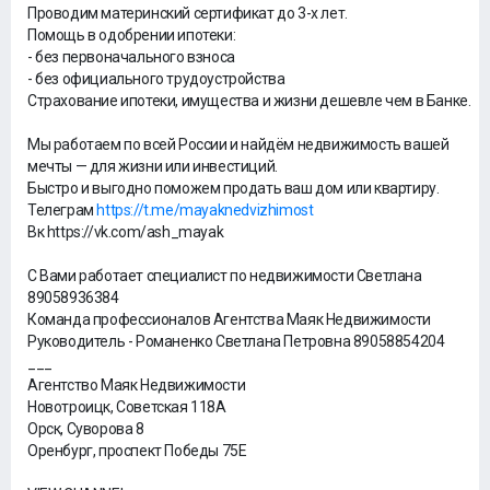
Проводим материнский сертификат до 3-х лет.
Помощь в одобрении ипотеки:
- без первоначального взноса
- без официального трудоустройства
Страхование ипотеки, имущества и жизни дешевле чем в Банке.
Мы работаем по всей России и найдём недвижимость вашей
мечты — для жизни или инвестиций.
Быстро и выгодно поможем продать ваш дом или квартиру.
Телеграм
https://t.me/mayaknedvizhimost
Вк https://vk.com/ash_mayak
С Вами работает специалист по недвижимости Светлана
89058936384
Команда профессионалов Агентства Маяк Недвижимости
Руководитель - Романенко Светлана Петровна 89058854204
___
Агентство Маяк Недвижимости
Новотроицк, Советская 118А
Орск, Суворова 8
Оренбург, проспект Победы 75Е