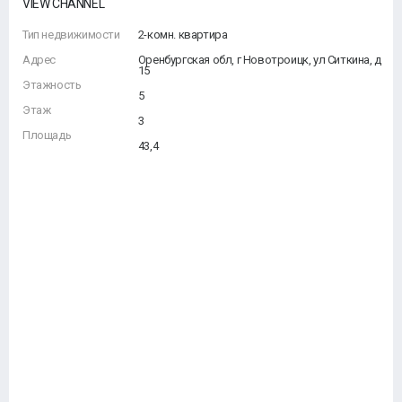
VIEW CHANNEL
Тип недвижимости
2-комн. квартира
Адрес
Оренбургская обл, г Новотроицк, ул Ситкина, д
15
Этажность
5
Этаж
3
Площадь
43,4