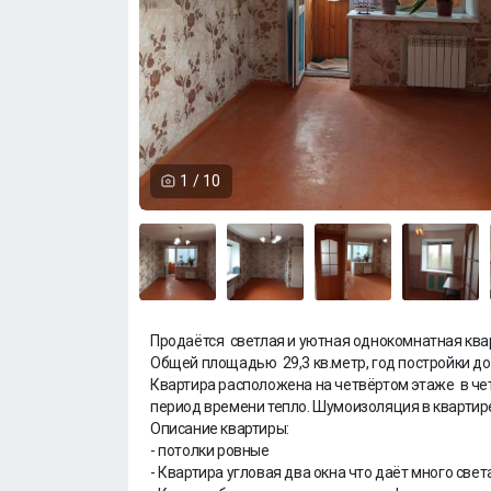
1
/
10
Продаётся светлая и уютная однокомнатная кварт
Общей площадью 29,3 кв.метр, год постройки до
Квартира расположена на четвёртом этаже в че
период времени тепло. Шумоизоляция в квартир
Описание квартиры:
- потолки ровные
- Квартира угловая два окна что даёт много свет