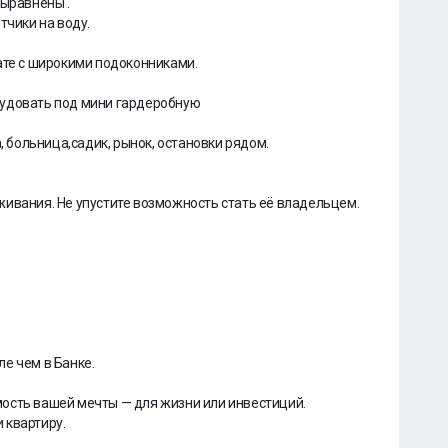
выравнены .
тчики на воду.
ате с широкими подоконниками.
рудовать под мини гардеробную
, больница,садик, рынок, остановки рядом.
ивания. Не упустите возможность стать её владельцем.
е чем в Банке.
ость вашей мечты — для жизни или инвестиций.
 квартиру.