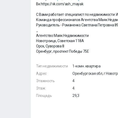
Вк https://vk.com/ash_mayak
С Вами работает специалист по недвижимости 
Команда профессионалов Агентства Маяк Недв
Руководитель - Романенко Светлана Петровна 8
_
Агентство Маяк Недвижимости
Новотроицк, Советская 118А
Орск, Суворова 8
Оренбург, проспект Победы 75Е
Тип недвижимости
1-комн. квартира
Адрес
Оренбургская обл, г Новотр
Этажность
4
Этаж
4
Площадь
29,3