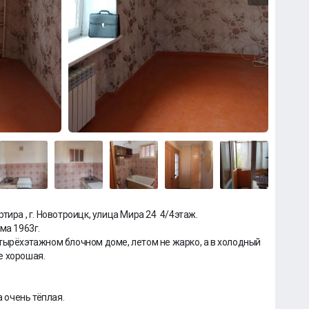
ира , г. Новотроицк, улица Мира 24 4/4этаж.
ма 1963г.
тырёхэтажном блочном доме, летом не жарко, а в холодный
е хорошая.
а очень тёплая.