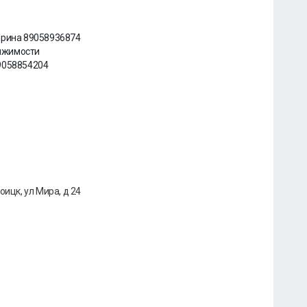
Ирина 89058936874
ижимости
9058854204
оицк, ул Мира, д 24