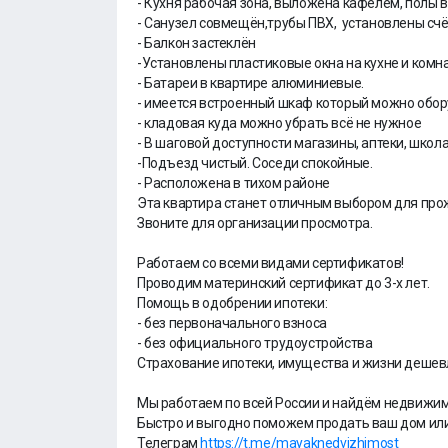
- Кухня рабочая зона, выложена кафелем, полы 
- Санузел совмещён,трубы ПВХ, установлены счё
- Балкон застеклён
-Установлены пластиковые окна на кухне и комн
- Батареи в квартире алюминиевые.
- имеется встроенный шкаф который можно обо
- кладовая куда можно убрать всё не нужное
- В шаговой доступности магазины, аптеки, школа
-Подъезд чистый. Соседи спокойные.
- Расположена в тихом районе
Эта квартира станет отличным выбором для прож
Звоните для организации просмотра.
Работаем со всеми видами сертификатов!
Проводим материнский сертификат до 3-х лет.
Помощь в одобрении ипотеки:
- без первоначального взноса
- без официального трудоустройства
Страхование ипотеки, имущества и жизни дешевл
Мы работаем по всей России и найдём недвижим
Быстро и выгодно поможем продать ваш дом или
Телеграм
https://t.me/mayaknedvizhimost