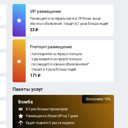
VIP размещение
Размещается на первом месте в VIP-блоке, выше
обычных объявлений. Увидит в 2 раза больше людей
23 ₽
Premium размещение
- Автоподнятие на первую позицию
- Удерживается на первой позиции
- Не смещается новыми объявлениями*
- Увидит в 4 раза больше людей
171 ₽
Пакеты услуг
Экономия 10%
Бомба
В 5 раз больше просмотров
Размещено в блоке VIP на 7 дней
Будет поднято 5 раз за неделю