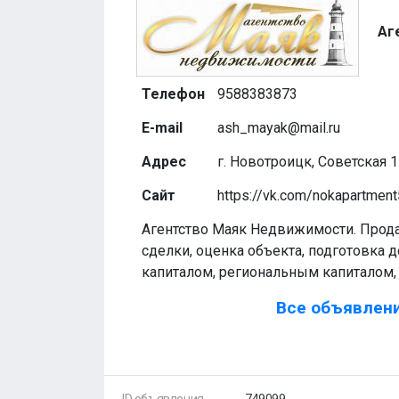
Аг
Телефон
9588383873
E-mail
ash_mayak@mail.ru
Адрес
г. Новотроицк, Советская 1
Сайт
https://vk.com/nokapartmen
Агентство Маяк Недвижимости. Прод
сделки, оценка объекта, подготовка 
капиталом, региональным капиталом, 
Все объявлени