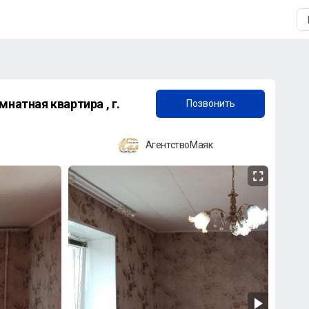
+7 (958) 838-38-73
натная квартира , г.
Позвонить
АгентствоМаяк