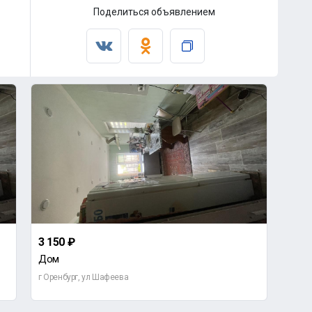
Поделиться объявлением
3 150 ₽
3 15
Дом
Дом
г Оренбург, ул Шафеева
г Оре