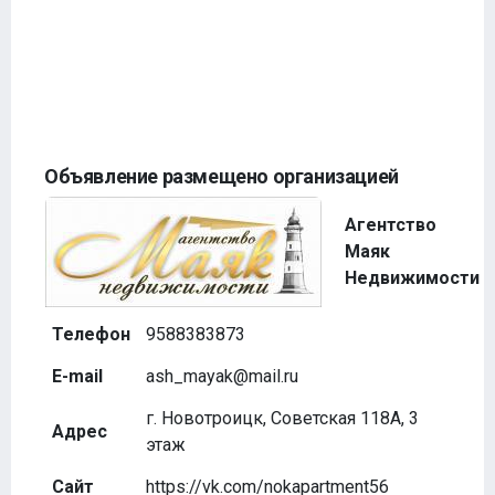
Объявление размещено организацией
Агентство
Маяк
Недвижимости
Телефон
9588383873
E-mail
ash_mayak@mail.ru
г. Новотроицк, Советская 118А, 3
Адрес
этаж
Сайт
https://vk.com/nokapartment56