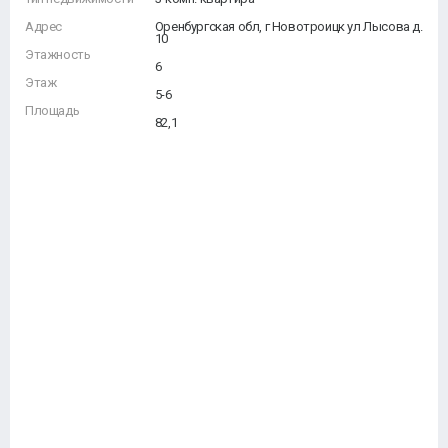
Адрес
Оренбургская обл, г Новотроицк ул Лысова д.
10
Этажность
6
Этаж
5-6
Площадь
82,1