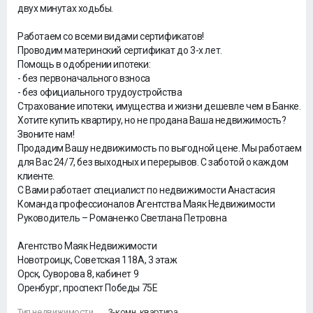
двух минутах ходьбы.
Работаем со всеми видами сертификатов!
Проводим материнский сертификат до 3-х лет.
Помощь в одобрении ипотеки:
- без первоначального взноса
- без официального трудоустройства
Страхование ипотеки, имущества и жизни дешевле чем в Банке.
Хотите купить квартиру, но не продана Ваша недвижимость?
Звоните нам!
Продадим Вашу недвижимость по выгодной цене. Мы работаем
для Вас 24/7, без выходных и перерывов. С заботой о каждом
клиенте.
С Вами работает специалист по недвижимости Анастасия
Команда профессионалов Агентства Маяк Недвижимости
Руководитель – Романенко Светлана Петровна
Агентство Маяк Недвижимости
Новотроицк, Советская 118А, 3 этаж
Орск, Суворова 8, кабинет 9
Оренбург, проспект Победы 75Е
Тип недвижимости
3-комн. квартира