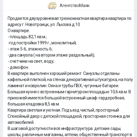
АгентствоМаяк
Продается двухуровневая трехкомнатная квартира квартира по
адресу г. Новотроицк, ул. Лысова д.10
О квартире:
- площадь 82,1 кв.м.;
-год постройки 1999 г., монолитный;
- этаж 5-6, этажность 6;
-два санузла ( на втором этаже раздельный);
- счетчики на свет, воду;
- домофон.
В квартире выполнен хороший ремонт. Санузлы отделаны
кафельной плиткой, на стенах декоративная штукатурка, на полу
ламинат и ковролин. Окна и трубы ПВХ, чугунные батареи.
Большая кухня с встроенным гарнитуром площадью 10,6 кв.м. В
прихожей имеется большой встроенный шкаф-гардеробная,
большая кладовка 8,5 кв.м.
Квартира светлая и уютная. Подъезд чистый, просторный .
Спокойный двор с детской площадкой, просторная стоянка для
автомобилей.
В шаговой доступности вся инфраструктура: детские сады,
школы, различные магазины, аптеки, общественный транспорт в