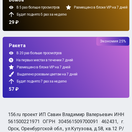
В 5 раз больше просмотров
Размещено в блоке VIP на 7 дней
Будет поднято 5 раз за неделю
29 ₽
Экономия 25%
Ракета
В 20 раз больше просмотров
На первых местах в течении 7 дней
Размещено в блоке VIP на 7 дней
Выделено розовым цветом на 7 дней
Будет поднято 7 раз за неделю
57 ₽
156.ru проект ИП Савин Владимир Валерьевич ИНН
561500221971 ОГРН 304561509700091 462431, г.
Орск, Оренбургской обл., ул.Кутузова, д.58, кв.12 Р/