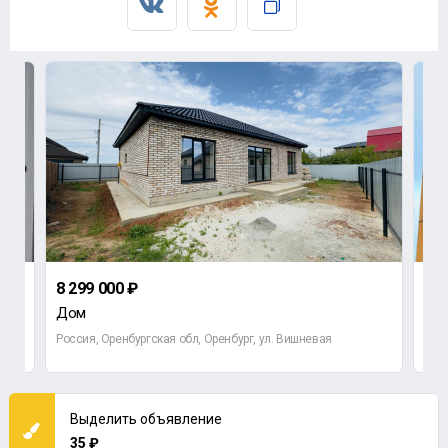
8 299 000 ₽
6 3
Дом
3-к
Россия, Оренбургская обл, Оренбург, ул. Вишневая
Росс
Выделить объявление
35 ₽