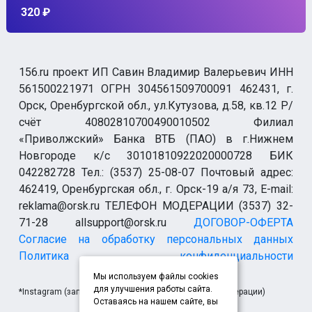
320 ₽
156.ru проект ИП Савин Владимир Валерьевич ИНН
561500221971 ОГРН 304561509700091 462431, г.
Орск, Оренбургской обл., ул.Кутузова, д.58, кв.12 Р/
счёт 40802810700490010502 Филиал
«Приволжский» Банка ВТБ (ПАО) в г.Нижнем
Новгороде к/с 30101810922020000728 БИК
042282728 Тел.: (3537) 25-08-07 Почтовый адрес:
462419, Оренбургская обл., г. Орск-19 а/я 73, E-mail:
reklama@orsk.ru ТЕЛЕФОН МОДЕРАЦИИ (3537) 32-
71-28 allsupport@orsk.ru
ДОГОВОР-ОФЕРТА
Согласие на обработку персональных данных
Политика конфиденциальности
Мы используем файлы cookies
для улучшения работы сайта.
*Instagram (запрещен на территории Российской Федерации)
Оставаясь на нашем сайте, вы