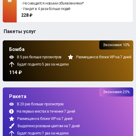
- Не смещается новыми объявлениями*
- Увидит в 4 раза больше людей
228 ₽
Пакеты услуг
Экономия 10%
Бомба
В 5 раз больше просмотров
Размещено в блоке VIP на 7 дней
Будет поднято 5 раз за неделю
114 ₽
Экономия 25%
Ракета
В 20 раз больше просмотров
На первых местах в течении 7 дней
Размещено в блоке VIP на 7 дней
Выделено розовым цветом на 7 дней
Будет поднято 7 раз за неделю