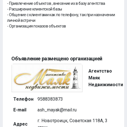
- Привлечение объектов , внесение их в базу агентства
- Расширение клиентской базы
- Общение с клиентами как по телефону, так при назначении
личной встречи
- Организация показов объектов
Объявление размещено организацией
Агентство
Маяк
Недвижимости
Телефон
9588383873
E-mail
ash_mayak@mail.ru
г. Новотроицк, Советская 118А, 3
Адрес