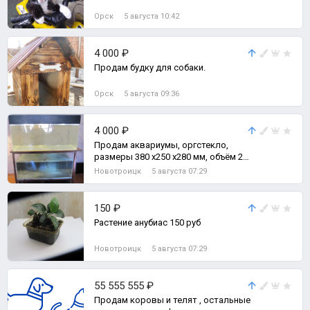
Орск
5 августа 10:42
4 000 ₽
Продам будку для собаки.
Орск
5 августа 09:36
4 000 ₽
Продам аквариумы, оргстекло,
размеры 380 х250 х280 мм, объём 26
литров, цена 500 руб; размеры 290
Новотроицк
5 августа 07:29
х1
150 ₽
Растение анубиас 150 руб
Новотроицк
5 августа 07:29
55 555 555 ₽
Продам коровы и телят , остальные