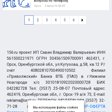
вопросы по телефону.
Орск
5 августа 06:49
1
2
3
4
5
6
156.ru проект ИП Савин Владимир Валерьевич ИНН
561500221971 ОГРН 304561509700091 462431, г.
Орск, Оренбургской обл., ул.Кутузова, д.58, кв.12 Р/
счёт 40802810700490010502 Филиал
«Приволжский» Банка ВТБ (ПАО) в г.Нижнем
Новгороде к/с 30101810922020000728 БИК
042282728 Тел.: (3537) 25-08-07 Почтовый адрес:
462419, Оренбургская обл., г. Орск-19 а/я 73, E-mail:
reklama@orsk.ru ТЕЛЕФОН МОДЕРАЦИИ (3537) 32-
71-28 allsupport@orsk.ru
ДОГОВОР-ОФЕРТА
Мы используем файлы cookies