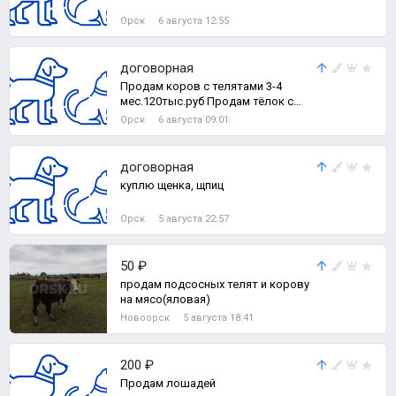
Орск
6 августа 12:55
договорная
Продам коров с телятами 3-4
мес.120тыс.руб Продам тёлок с
телятами 2-3 мес. 105 тыс.руб
Орск
6 августа 09:01
Продам т
договорная
куплю щенка, щпиц
Орск
5 августа 22:57
50 ₽
продам подсосных телят и корову
на мясо(яловая)
Новоорск
5 августа 18:41
200 ₽
Продам лошадей