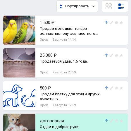
Сортировать
1 500 ₽
Продам молодых птенцов
волнистых попугаев, местного
разведения.
Орск
8 августа 14:14
25 000 ₽
Продаеться удав. 1,5 года.
Орск
7 августа 20:59
500 ₽
Продам клетку для птиц и других
животных.
Орск
7 августа 17:59
договорная
Отдам в добрые руки.