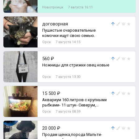
Новотроицк
7 августа 16:11
договорная
Пушистые очаровательные
комочки ищут свою семью.
Орск
7 августа 14:15
560 ₽
Ножницы для стрижки овец новые
Орск
7 августа 13:30
15 500 ₽
Аквариум 160 литров с крупными
рыбками- 11 штук- Северум,
Скалярии, Боции и др.
Орск
7 августа 08:59
20 000 ₽
Продам щенка,порода Мальти-