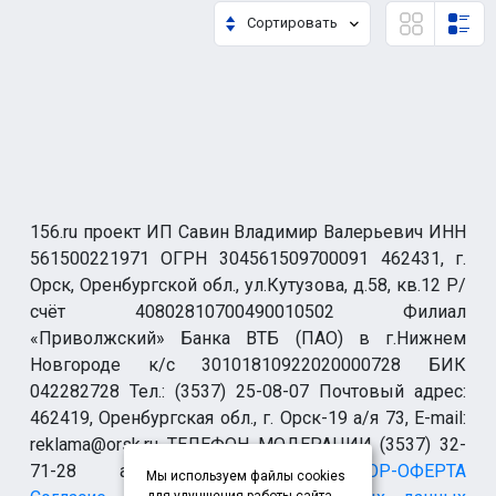
Сортировать
156.ru проект ИП Савин Владимир Валерьевич ИНН
561500221971 ОГРН 304561509700091 462431, г.
Орск, Оренбургской обл., ул.Кутузова, д.58, кв.12 Р/
счёт 40802810700490010502 Филиал
«Приволжский» Банка ВТБ (ПАО) в г.Нижнем
Новгороде к/с 30101810922020000728 БИК
042282728 Тел.: (3537) 25-08-07 Почтовый адрес:
462419, Оренбургская обл., г. Орск-19 а/я 73, E-mail:
reklama@orsk.ru ТЕЛЕФОН МОДЕРАЦИИ (3537) 32-
71-28 allsupport@orsk.ru
ДОГОВОР-ОФЕРТА
Мы используем файлы cookies