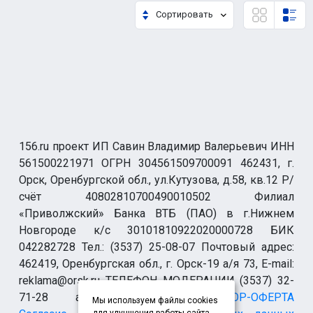
Сортировать
156.ru проект ИП Савин Владимир Валерьевич ИНН
561500221971 ОГРН 304561509700091 462431, г.
Орск, Оренбургской обл., ул.Кутузова, д.58, кв.12 Р/
счёт 40802810700490010502 Филиал
«Приволжский» Банка ВТБ (ПАО) в г.Нижнем
Новгороде к/с 30101810922020000728 БИК
042282728 Тел.: (3537) 25-08-07 Почтовый адрес:
462419, Оренбургская обл., г. Орск-19 а/я 73, E-mail:
reklama@orsk.ru ТЕЛЕФОН МОДЕРАЦИИ (3537) 32-
71-28 allsupport@orsk.ru
ДОГОВОР-ОФЕРТА
Мы используем файлы cookies