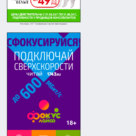
Реклама. ИП Трефильев Сергей Викторович