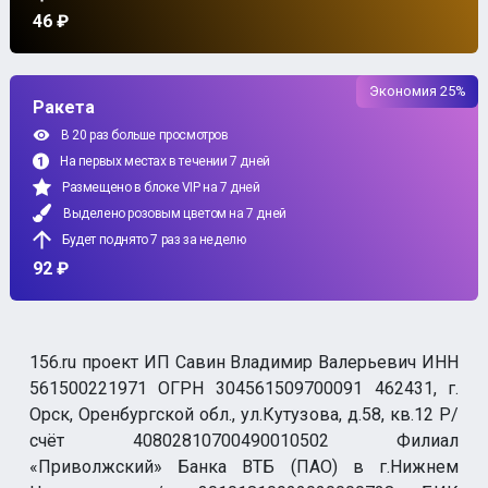
46 ₽
Экономия 25%
Ракета
В 20 раз больше просмотров
На первых местах в течении 7 дней
Размещено в блоке VIP на 7 дней
Выделено розовым цветом на 7 дней
Будет поднято 7 раз за неделю
92 ₽
156.ru проект ИП Савин Владимир Валерьевич ИНН
561500221971 ОГРН 304561509700091 462431, г.
Орск, Оренбургской обл., ул.Кутузова, д.58, кв.12 Р/
счёт 40802810700490010502 Филиал
«Приволжский» Банка ВТБ (ПАО) в г.Нижнем