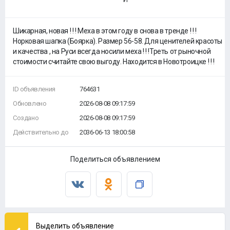
Шикарная, новая ! ! ! Меха в этом году в снова в тренде ! ! !
Норковая шапка (Боярка). Размер 56-58. Для ценителей красоты
и качества , на Руси всегда носили меха ! ! !Треть от рыночной
стоимости считайте свою выгоду. Находится в Новотроицке ! ! !
ID объявления
764631
Обновлено
2026-08-08 09:17:59
Создано
2026-08-08 09:17:59
Действительно до
2036-06-13 18:00:58
Поделиться объявлением
Выделить объявление