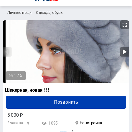
Личные вещи
Одежда, обувь
1
/
5
Шикарная, новая ! ! !
Позвонить
5 000 ₽
Новотроицк
2 часа назад
1 095
И