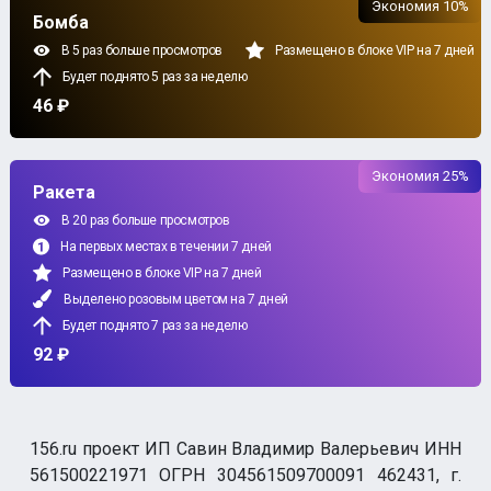
Экономия 10%
Бомба
В 5 раз больше просмотров
Размещено в блоке VIP на 7 дней
Будет поднято 5 раз за неделю
46 ₽
Экономия 25%
Ракета
В 20 раз больше просмотров
На первых местах в течении 7 дней
Размещено в блоке VIP на 7 дней
Выделено розовым цветом на 7 дней
Будет поднято 7 раз за неделю
92 ₽
156.ru проект ИП Савин Владимир Валерьевич ИНН
561500221971 ОГРН 304561509700091 462431, г.