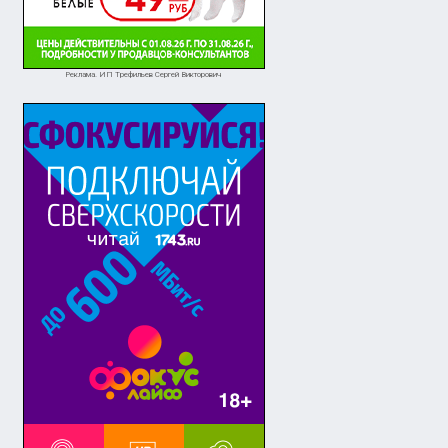
Реклама. ИП Трефильев Сергей Викторович