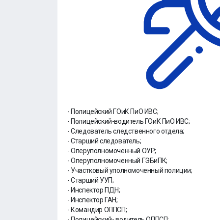
- Полицейский ГОиК ПиО ИВС;
- Полицейский-водитель ГОиК ПиО ИВС;
- Следователь следственного отдела;
- Старший следователь;
- Оперуполномоченный ОУР;
- Оперуполномоченный ГЭБиПК;
- Участковый уполномоченный полиции;
- Старший УУП;
- Инспектор ПДН;
- Инспектор ГАН;
- Командир ОППСП;
- Полицейский- водитель ОППСП;