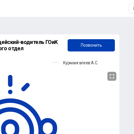
+7 (961) 932-96-00
Позвонить
ого отдел
Курмангалеев А.С.