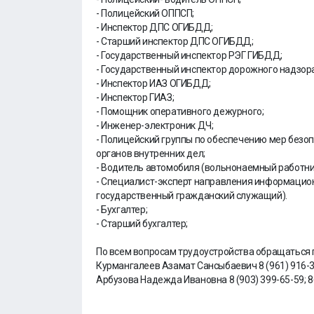
- Полицейский ОППСП;
- Инспектор ДПС ОГИБДД;
- Старший инспектор ДПС ОГИБДД;
- Государственный инспектор РЭГ ГИБДД;
- Государственный инспектор дорожного надзо
- Инспектор ИАЗ ОГИБДД;
- Инспектор ГИАЗ;
- Помощник оперативного дежурного;
- Инженер-электроник ДЧ;
- Полицейский группы по обеспечению мер безо
органов внутренних дел;
- Водитель автомобиля (вольнонаемный работни
- Специалист-эксперт направления информацио
государственный гражданский служащий).
- Бухгалтер;
- Старший бухгалтер;
По всем вопросам трудоустройства обращаться 
Курмангалеев Азамат Сансыбаевич 8 (961) 916-31
Арбузова Надежда Ивановна 8 (903) 399-65-59; 8