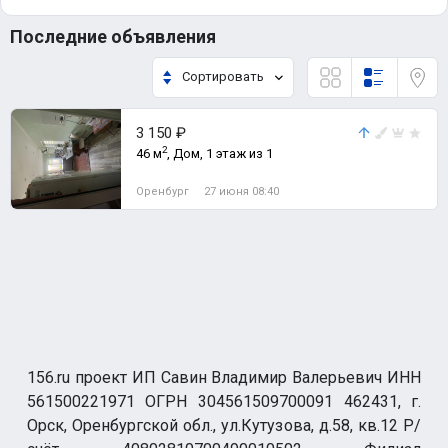
Последние объявления
Сортировать
3 150 ₽
2
46 м
, Дом, 1 этаж из 1
Оренбург
27 июня 08:40
156.ru проект ИП Савин Владимир Валерьевич ИНН
561500221971 ОГРН 304561509700091 462431, г.
Орск, Оренбургской обл., ул.Кутузова, д.58, кв.12 Р/