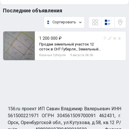
Последние объявления
Сортировать
1 200 000 ₽
Продам земельный участок 12
соток в СНТ Губерля., Земельный
участок
Казачья Губерля
9 августа 06:36
156.ru проект ИП Савин Владимир Валерьевич ИНН
561500221971 ОГРН 304561509700091 462431, г.
Орск, Оренбургской обл., ул.Кутузова, д.58, кв.12 Р/