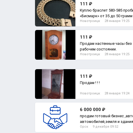
111 ₽
Куплю браслет 583-585 проб
Новотроицк
28 января 19:25
111 ₽
Продам настенные часы без 
рабочем состоянии.
Новотроицк
28 января 19:25
111 ₽
Продам ! ! !
Новотроицк
28 января 19:24
6 000 000 ₽
продам готовый бизнес ,авт
автомобилей,земля и здания
Орск
9 декабря 09:52
вопро