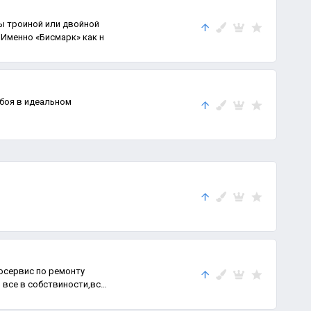
ы троиной или двойной
«Бисмарк» от 35 до 50 грамм Именно «Бисмарк» как н
боя в идеальном
осервис по ремонту
 все в собствиности,все