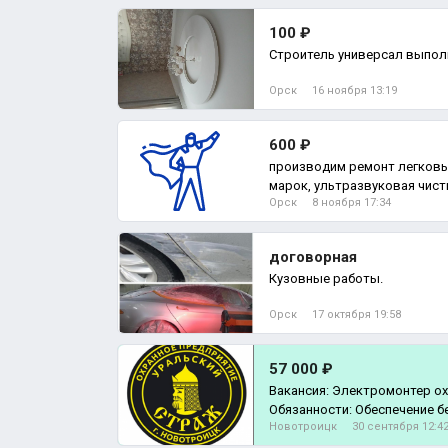
100 ₽
Строитель универсал выпол
Орск
16 ноября 13:19
600 ₽
производим ремонт легковы
марок, ультразвуковая чист
Орск
8 ноября 17:34
кузовная, з
договорная
Кузовные работы.
Орск
17 октября 19:58
57 000 ₽
Вакансия: Электромонтер охранной сигнализации
Обязанности: Обесп
Новотроицк
30 сентября 12:4