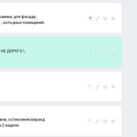
амень для фасада ,
ун , холодных помещений.
 НЕ ДОРОГО !,
вни, остекление веранд
 2 недели.