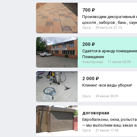
700 ₽
Производим декоративный к
цоколя , заборов , бань , са
Орск
29 августа 21:13
200 ₽
Сдаётся в аренду помещение
Помещение
Новотроицк
11 июля 02:09
2 000 ₽
Клининг -все виды уборки!
Орск
24 июня 20:31
договорная
Евробалконы, окна, рольста
— мы выполним ваш заказ за
Орск
21 июня 17:50