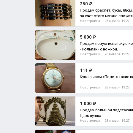
250 ₽
Продам браслет, бусы, 88см,
за счет этого можно сложить
Новотроицк
28 января 19:27
5 000 ₽
Продам новую испанскую ке
«Тюльпан» с ножкой.
Новотроицк
28 января 19:27
111 ₽
Куплю часы «Полет» такие к
Новотроицк
28 января 19:27
1 000 ₽
Продам большой подстакан
Царь пушка.
Новотроицк
28 января 19:27