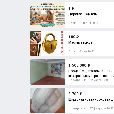
1 ₽
Дорогие родители!
Орск
21 июня 00:28
100 ₽
Мастер замков!
Орск
3 мая 16:21
1 500 000 ₽
Продаётся двухкомнатная к
квадратных метра на перво
Новотроицк
22 марта 16:05
панельног, 2-комн. квартира
3 700 ₽
Шикарная новая норковая ша
Новотроицк
27 февраля 18:25