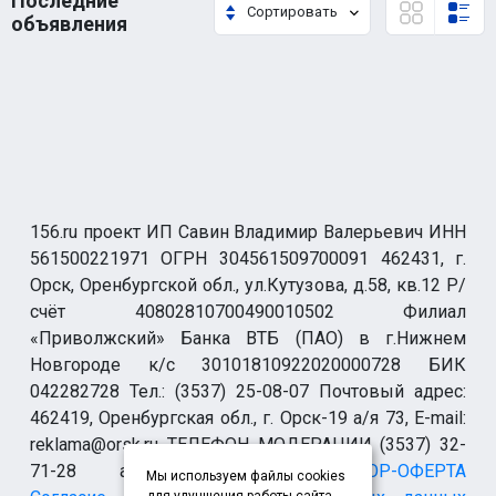
Последние
Сортировать
объявления
156.ru проект ИП Савин Владимир Валерьевич ИНН
561500221971 ОГРН 304561509700091 462431, г.
Орск, Оренбургской обл., ул.Кутузова, д.58, кв.12 Р/
счёт 40802810700490010502 Филиал
«Приволжский» Банка ВТБ (ПАО) в г.Нижнем
Новгороде к/с 30101810922020000728 БИК
042282728 Тел.: (3537) 25-08-07 Почтовый адрес:
462419, Оренбургская обл., г. Орск-19 а/я 73, E-mail:
reklama@orsk.ru ТЕЛЕФОН МОДЕРАЦИИ (3537) 32-
71-28 allsupport@orsk.ru
ДОГОВОР-ОФЕРТА
Мы используем файлы cookies