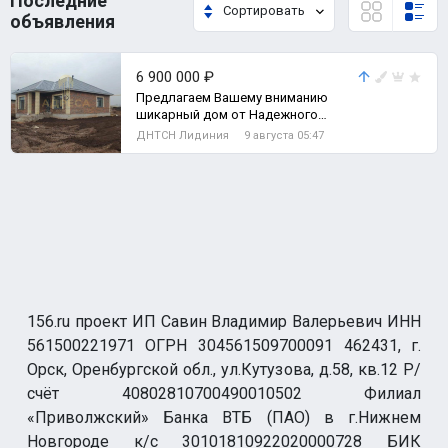
Последние
Сортировать
объявления
6 900 000 ₽
Предлагаем Вашему вниманию
шикарный дом от Надежного
застройщика на ул., Дом
ДНТСН Лидиния
9 августа 05:47
156.ru проект ИП Савин Владимир Валерьевич ИНН
561500221971 ОГРН 304561509700091 462431, г.
Орск, Оренбургской обл., ул.Кутузова, д.58, кв.12 Р/
счёт 40802810700490010502 Филиал
«Приволжский» Банка ВТБ (ПАО) в г.Нижнем
Новгороде к/с 30101810922020000728 БИК